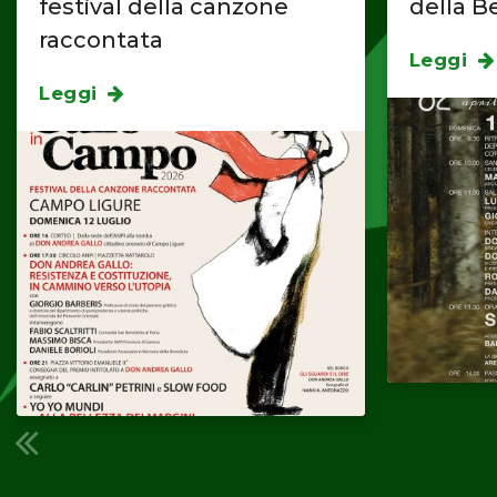
festival della canzone
della B
raccontata
Leggi
Leggi