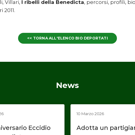
 Villari,
I ribelli della Benedicta
, percorsi, profili, b
i 2011.
<< TORNA ALL'ELENCO BIO DEPORTATI
News
26
10 Marzo 2026
iversario Eccidio
Adotta un partigi