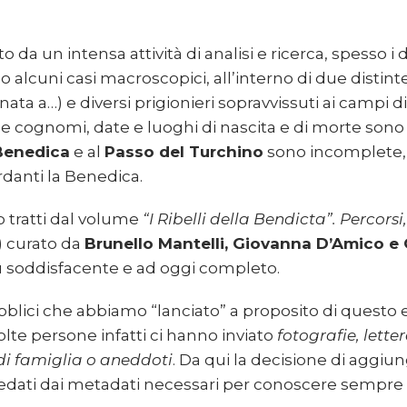
 da un intensa attività di analisi e ricerca, spesso i
o alcuni casi macroscopici, all’interno di due distint
a a…) e diversi prigionieri sopravvissuti ai campi d
e cognomi, date e luoghi di nascita e di morte sono r
 Benedica
e al
Passo del Turchino
sono incomplete, 
rdanti la Benedica.
o tratti dal volume
“I Ribelli della Bendicta”. Percorsi,
) curato da
Brunello Mantelli, Giovanna D’Amico e G
 più soddisfacente e ad oggi completo.
ubblici che abbiamo “lanciato” a proposito di questo 
olte persone infatti ci hanno inviato
fotografie, lette
i famiglia o aneddoti
. Da qui la decisione di aggiun
redati dai metadati necessari per conoscere sempre l