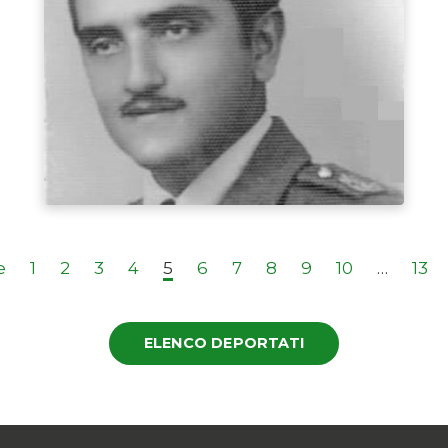
e
1
2
3
4
5
6
7
8
9
10
…
13
ELENCO DEPORTATI