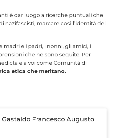
nti è dar luogo a ricerche puntuali che
i nazifascisti, marcare così l’identità del
adri e i padri, i nonni, gli amici, i
mprensioni che ne sono seguite. Per
edicta e a voi come Comunità di
arica etica che meritano.
Gastaldo Francesco Augusto