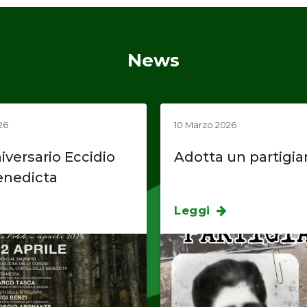
News
26
10 Marzo 2026
iversario Eccidio
Adotta un partigi
enedicta
Leggi