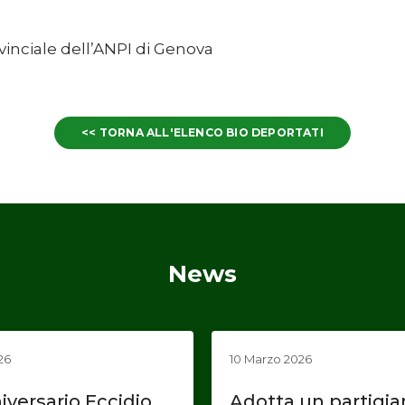
ovinciale dell’ANPI di Genova
<< TORNA ALL'ELENCO BIO DEPORTATI
News
26
10 Marzo 2026
iversario Eccidio
Adotta un partigi