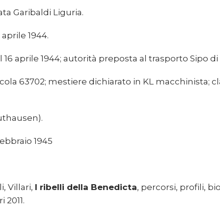
ata Garibaldi Liguria.
 aprile 1944.
6 aprile 1944; autorità preposta al trasporto Sipo di
la 63702; mestiere dichiarato in KL macchinista; cla
uthausen).
febbraio 1945
 Villari,
I ribelli della Benedicta
, percorsi, profili, b
i 2011.